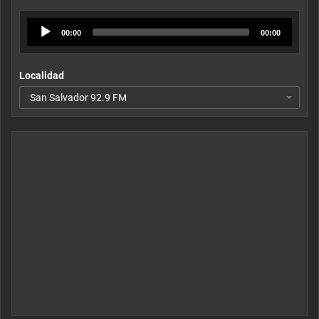
Audio
00:00
00:00
Player
Localidad
San Salvador 92.9 FM